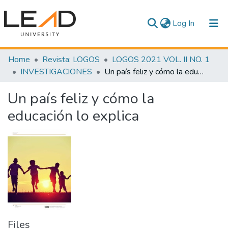
(current)
Log In
Communities & Collections
Home
Revista: LOGOS
LOGOS 2021 VOL. II NO. 1
INVESTIGACIONES
Un país feliz y cómo la educación lo explica
All of DSpace
Un país feliz y cómo la
Statistics
educación lo explica
Files