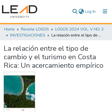
(current)
Log In
Communities & Collections
Home
Revista: LOGOS
LOGOS 2024 VOL. V NO. 2
INVESTIGACIONES
La relación entre el tipo de cambio y el turismo en Costa Rica: Un acercamiento empírico
All of DSpace
La relación entre el tipo de
Statistics
cambio y el turismo en Costa
Rica: Un acercamiento empírico