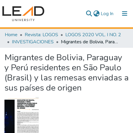
(current)
Log In
Communities & Collections
Home
Revista: LOGOS
LOGOS 2020 VOL. I NO. 2
INVESTIGACIONES
Migrantes de Bolivia, Paraguay y Perú residentes en São Paulo (Brasil) y las remesas enviadas a sus países de origen
All of DSpace
Migrantes de Bolivia, Paraguay
Statistics
y Perú residentes en São Paulo
(Brasil) y las remesas enviadas a
sus países de origen