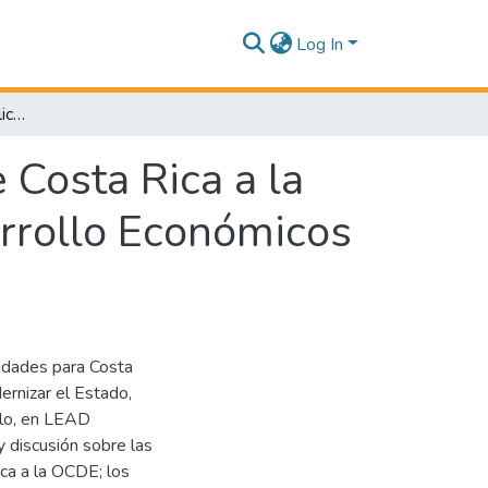
Log In
Diálogos de Política Pública post ingreso de Costa Rica a la Organización para la Cooperación y el Desarrollo Económicos (OCDE)
 Costa Rica a la
arrollo Económicos
idades para Costa
dernizar el Estado,
llo, en LEAD
 discusión sobre las
ca a la OCDE; los