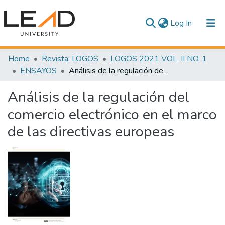
(current)
Log In
Communities & Collections
Home
Revista: LOGOS
LOGOS 2021 VOL. II NO. 1
ENSAYOS
Análisis de la regulación del comercio electrónico en el marco de las directivas europeas
All of DSpace
Análisis de la regulación del
Statistics
comercio electrónico en el marco
de las directivas europeas