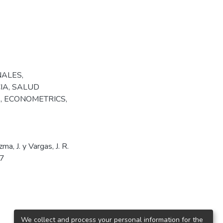
NALES
,
IA
,
SALUD
S
,
ECONOMETRICS
,
ma, J. y Vargas, J. R.
47
We collect and process your personal information for the