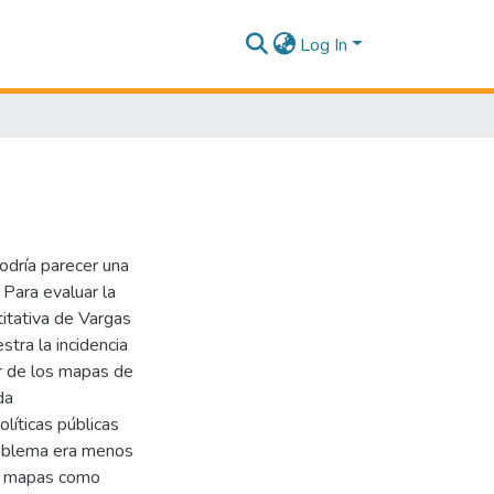
Log In
odría parecer una
 Para evaluar la
titativa de Vargas
tra la incidencia
ir de los mapas de
da
líticas públicas
roblema era menos
os mapas como