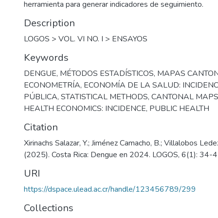
herramienta para generar indicadores de seguimiento.
Description
LOGOS > VOL. VI NO. I > ENSAYOS
Keywords
DENGUE
,
MÉTODOS ESTADÍSTICOS
,
MAPAS CANTO
ECONOMETRÍA
,
ECONOMÍA DE LA SALUD: INCIDENC
PÚBLICA
,
STATISTICAL METHODS
,
CANTONAL MAP
HEALTH ECONOMICS: INCIDENCE
,
PUBLIC HEALTH
Citation
Xirinachs Salazar, Y.; Jiménez Camacho, B.; Villalobos Ledez
(2025). Costa Rica: Dengue en 2024. LOGOS, 6(1): 34-
URI
https://dspace.ulead.ac.cr/handle/123456789/299
Collections