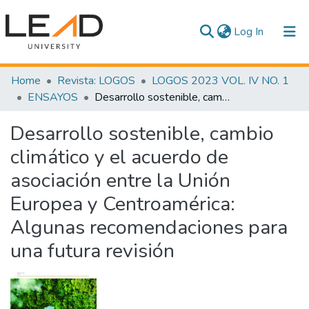
(current)
Log In
Communities & Collections
Home
Revista: LOGOS
LOGOS 2023 VOL. IV NO. 1
ENSAYOS
Desarrollo sostenible, cambio climático y el acuerdo de asociación entre la Unión Europea y Centroamérica: Algunas recomendaciones para una futura revisión
All of DSpace
Desarrollo sostenible, cambio
Statistics
climático y el acuerdo de
asociación entre la Unión
Europea y Centroamérica:
Algunas recomendaciones para
una futura revisión