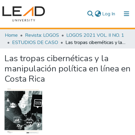
(current)
Log In
Communities & Collections
Home
Revista: LOGOS
LOGOS 2021 VOL. II NO. 1
ESTUDIOS DE CASO
Las tropas cibernéticas y la manipulación política en línea en Costa Rica
All of DSpace
Las tropas cibernéticas y la
Statistics
manipulación política en línea en
Costa Rica