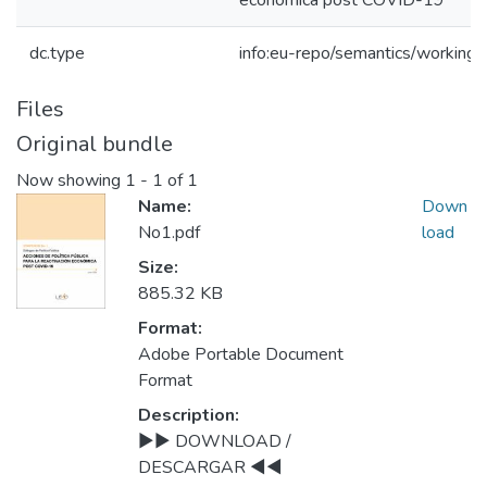
económica post COVID-19
dc.type
info:eu-repo/semantics/working
Files
Original bundle
Now showing
1 - 1 of 1
Name:
Down
No1.pdf
load
Size:
885.32 KB
Format:
Adobe Portable Document
Format
Description:
►► DOWNLOAD /
DESCARGAR ◄◄