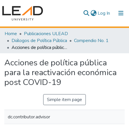
(current)
Log In
Communities & Collections
Home
Publicaciones ULEAD
Diálogos de Política Pública
Compendio No. 1
All of DSpace
Acciones de política pública para la reactivación económica post COVID-19
Statistics
Acciones de política pública
para la reactivación económica
post COVID-19
Simple item page
dc.contributor.advisor