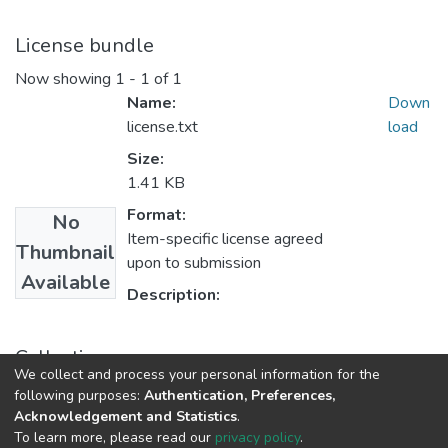
License bundle
Now showing
1 - 1 of 1
Name:
Down
license.txt
load
Size:
1.41 KB
Format:
No
Item-specific license agreed
Thumbnail
upon to submission
Available
Description:
Collections
We collect and process your personal information for the
Compendio No. 1
following purposes:
Authentication, Preferences,
Acknowledgement and Statistics
.
To learn more, please read our
privacy policy
.