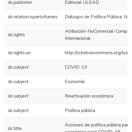
dc.publisher
Editorial ULEAD
dc.relation.ispartofseries
Diálogos de Política Pública; No.
Atribución-NoComercial-Comparti
dc.rights
Internacional
dc.rights.uri
http://creativecommons.org/lice
dc.subject
COVID-19
dc.subject
Economía
dc.subject
Reactivación económica
dc.subject
Política pública
Acciones de política pública para 
dc.title