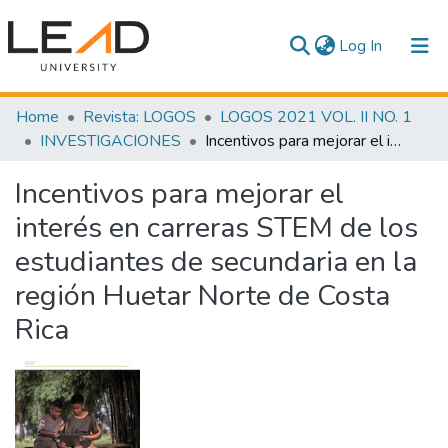
(current)
Log In
Communities & Collections
Home
Revista: LOGOS
LOGOS 2021 VOL. II NO. 1
INVESTIGACIONES
Incentivos para mejorar el interés en carreras STEM de los estudiantes de secundaria en la región Huetar Norte de Costa Rica
All of DSpace
Incentivos para mejorar el
Statistics
interés en carreras STEM de los
estudiantes de secundaria en la
región Huetar Norte de Costa
Rica