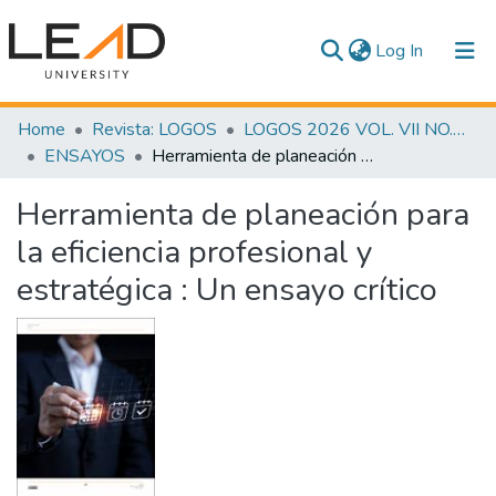
(current)
Log In
Communities & Collections
Home
Revista: LOGOS
LOGOS 2026 VOL. VII NO. 1
ENSAYOS
Herramienta de planeación para la eficiencia profesional y estratégica : Un ensayo crítico
All of DSpace
Herramienta de planeación para
Statistics
la eficiencia profesional y
estratégica : Un ensayo crítico