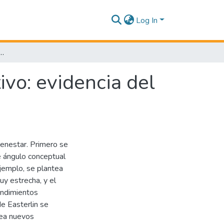
Log In
so y bienestar subjetivo: evidencia del país más feliz del mundo
ivo: evidencia del
bienestar. Primero se
e ángulo conceptual
ejemplo, se plantea
uy estrecha, y el
endimientos
e Easterlin se
tea nuevos