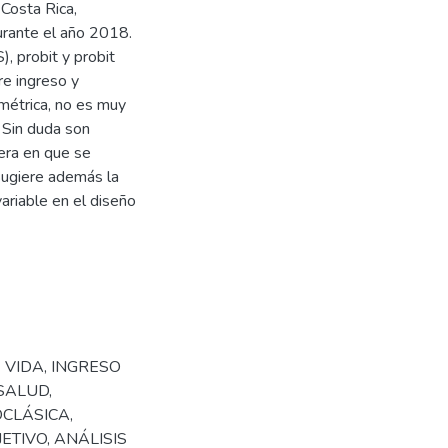
 Costa Rica,
urante el año 2018.
, probit y probit
re ingreso y
imétrica, no es muy
 Sin duda son
era en que se
Sugiere además la
ariable en el diseño
 VIDA
,
INGRESO
 SALUD
,
OCLÁSICA
,
JETIVO
,
ANÁLISIS