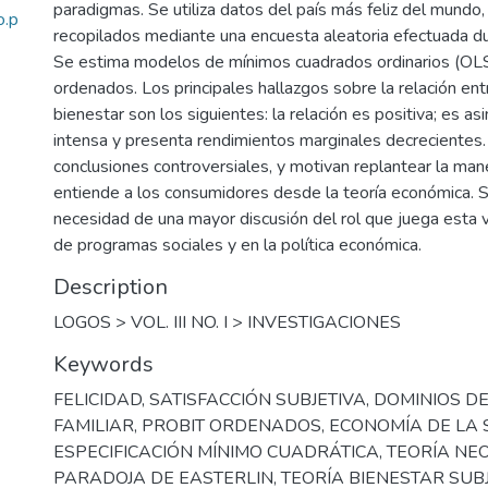
paradigmas. Se utiliza datos del país más feliz del mundo,
o.p
recopilados mediante una encuesta aleatoria efectuada d
Se estima modelos de mínimos cuadrados ordinarios (OLS)
ordenados. Los principales hallazgos sobre la relación ent
bienestar son los siguientes: la relación es positiva; es as
intensa y presenta rendimientos marginales decrecientes.
conclusiones controversiales, y motivan replantear la man
entiende a los consumidores desde la teoría económica. 
necesidad de una mayor discusión del rol que juega esta v
de programas sociales y en la política económica.
Description
LOGOS > VOL. III NO. I > INVESTIGACIONES
Keywords
FELICIDAD
,
SATISFACCIÓN SUBJETIVA
,
DOMINIOS DE
FAMILIAR
,
PROBIT ORDENADOS
,
ECONOMÍA DE LA
ESPECIFICACIÓN MÍNIMO CUADRÁTICA
,
TEORÍA NE
PARADOJA DE EASTERLIN
,
TEORÍA BIENESTAR SUB