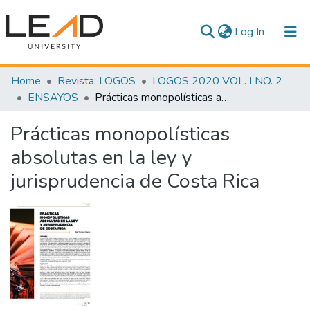
(current)
Log In
Communities & Collections
Home
Revista: LOGOS
LOGOS 2020 VOL. I NO. 2
ENSAYOS
Prácticas monopolísticas absolutas en la ley y jurisprudencia de Costa Rica
All of DSpace
Prácticas monopolísticas
Statistics
absolutas en la ley y
jurisprudencia de Costa Rica