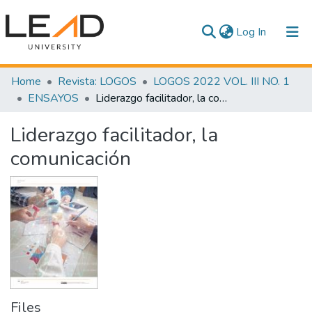
(current)
Log In
Communities & Collections
Home
Revista: LOGOS
LOGOS 2022 VOL. III NO. 1
ENSAYOS
Liderazgo facilitador, la comunicación
All of DSpace
Liderazgo facilitador, la
Statistics
comunicación
Files