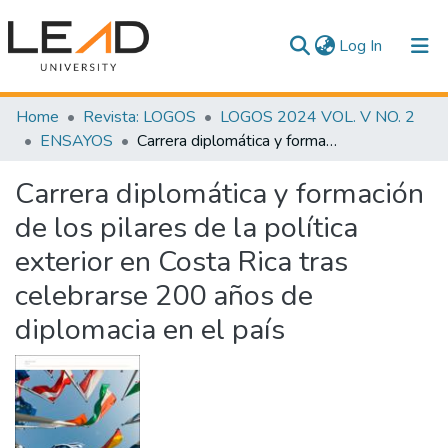
(current)
Log In
Communities & Collections
Home
Revista: LOGOS
LOGOS 2024 VOL. V NO. 2
ENSAYOS
Carrera diplomática y formación de los pilares de la política exterior en Costa Rica tras celebrarse 200 años de diplomacia en el país
All of DSpace
Carrera diplomática y formación
Statistics
de los pilares de la política
exterior en Costa Rica tras
celebrarse 200 años de
diplomacia en el país