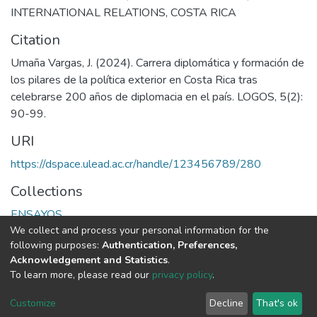
INTERNATIONAL RELATIONS
,
COSTA RICA
Citation
Umaña Vargas, J. (2024). Carrera diplomática y formación de
los pilares de la política exterior en Costa Rica tras
celebrarse 200 años de diplomacia en el país. LOGOS, 5(2):
90-99.
URI
https://dspace.ulead.ac.cr/handle/123456789/280
Collections
ENSAYOS
We collect and process your personal information for the
following purposes:
Authentication, Preferences,
Full item page
Acknowledgement and Statistics
.
To learn more, please read our
privacy policy
.
DSpace software
copyright © 2002-2026
LYRASIS
Cookie
Privacy
End User
Send
Customize
Decline
That's ok
settings
policy
Agreement
Feedback