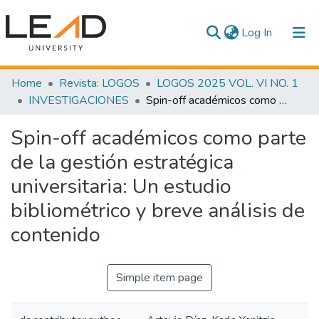
(current)
Log In
Communities & Collections
Home
Revista: LOGOS
LOGOS 2025 VOL. VI NO. 1
INVESTIGACIONES
Spin-off académicos como parte de la gestión estratégica universitaria: Un estudio bibliométrico y breve análisis de contenido
All of DSpace
Spin-off académicos como parte
Statistics
de la gestión estratégica
universitaria: Un estudio
bibliométrico y breve análisis de
contenido
Simple item page