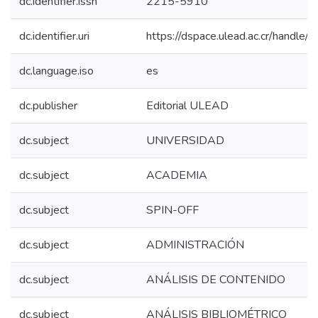
dc.identifier.issn
2215-5910
dc.identifier.uri
https://dspace.ulead.ac.cr/handl
dc.language.iso
es
dc.publisher
Editorial ULEAD
dc.subject
UNIVERSIDAD
dc.subject
ACADEMIA
dc.subject
SPIN-OFF
dc.subject
ADMINISTRACIÓN
dc.subject
ANÁLISIS DE CONTENIDO
dc.subject
ANÁLISIS BIBLIOMÉTRICO