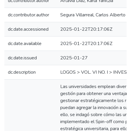
dc.contributor.author
Artavia Díaz, Karla Yanitzia
dc.contributor.author
Segura Villarreal, Carlos Alberto
dc.date.accessioned
2025-01-22T20:17:06Z
dc.date.available
2025-01-22T20:17:06Z
dc.date.issued
2025-01-27
dc.description
LOGOS > VOL. VI NO. I > INVES
Las universidades emplean divers
gestión para obtener una ventaja c
gestionar estratégicamente los re
puedan agregar la innovación a su 
ello, se indagó sobre cómo las uni
implementado el Spin-off como par
estratégica universitaria, para ello 