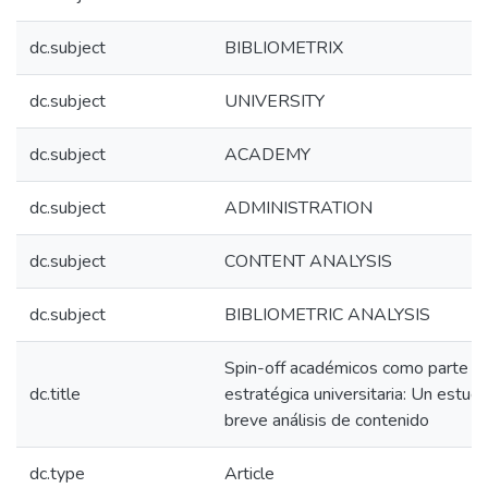
dc.subject
BIBLIOMETRIX
dc.subject
UNIVERSITY
dc.subject
ACADEMY
dc.subject
ADMINISTRATION
dc.subject
CONTENT ANALYSIS
dc.subject
BIBLIOMETRIC ANALYSIS
Spin-off académicos como parte de
dc.title
estratégica universitaria: Un estudi
breve análisis de contenido
dc.type
Article