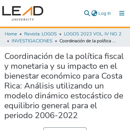
(current)
Log In
Communities & Collections
Home
Revista: LOGOS
LOGOS 2023 VOL. IV NO. 2
INVESTIGACIONES
Coordinación de la política fiscal y monetaria y su impacto en el bienestar económico para Costa Rica: Análisis utilizando un modelo dinámico estocástico de equilibrio general para el periodo 2006-2022
All of DSpace
Coordinación de la política fiscal
Statistics
y monetaria y su impacto en el
bienestar económico para Costa
Rica: Análisis utilizando un
modelo dinámico estocástico de
equilibrio general para el
periodo 2006-2022