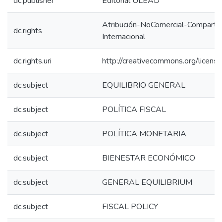
dc.publisher
Editorial ULEAD
Atribución-NoComercial-CompartirI
dc.rights
Internacional
dc.rights.uri
http://creativecommons.org/licens
dc.subject
EQUILIBRIO GENERAL
dc.subject
POLÍTICA FISCAL
dc.subject
POLÍTICA MONETARIA
dc.subject
BIENESTAR ECONÓMICO
dc.subject
GENERAL EQUILIBRIUM
dc.subject
FISCAL POLICY