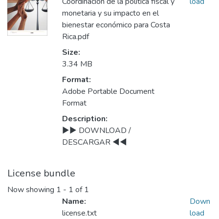
Coordinación de la política fiscal y
load
monetaria y su impacto en el
bienestar económico para Costa
Rica.pdf
Size:
3.34 MB
Format:
Adobe Portable Document
Format
Description:
►► DOWNLOAD /
DESCARGAR ◄◄
License bundle
Now showing
1 - 1 of 1
Name:
Down
license.txt
load