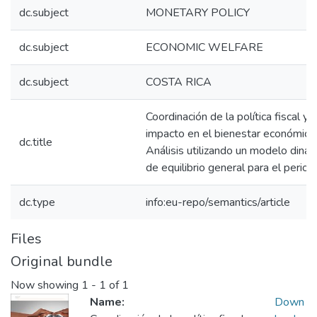
dc.subject
MONETARY POLICY
dc.subject
ECONOMIC WELFARE
dc.subject
COSTA RICA
Coordinación de la política fiscal y
impacto en el bienestar económico 
dc.title
Análisis utilizando un modelo diná
de equilibrio general para el per
dc.type
info:eu-repo/semantics/article
Files
Original bundle
Now showing
1 - 1 of 1
Name:
Down