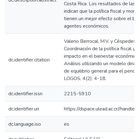
dc.description.abstract
Costa Rica. Los resultados de las 
indican que la política fiscal y mon
tienen un mejor efecto sobre el bi
agentes económicos.
Valerio Berrocal, M.V. y Céspedes T
Coordinación de la política fiscal y
impacto en el bienestar económico 
dc.identifier.citation
Análisis utilizando un modelo diná
de equilibrio general para el per
LOGOS, 4(2): 4-18.
dc.identifier.issn
2215-5910
dc.identifier.uri
https://dspace.ulead.ac.cr//hand
dc.language.iso
es