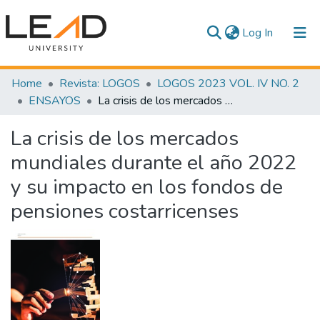
(current)
Log In
Communities & Collections
Home
Revista: LOGOS
LOGOS 2023 VOL. IV NO. 2
ENSAYOS
La crisis de los mercados mundiales durante el año 2022 y su impacto en los fondos de pensiones costarricenses
All of DSpace
La crisis de los mercados
Statistics
mundiales durante el año 2022
y su impacto en los fondos de
pensiones costarricenses