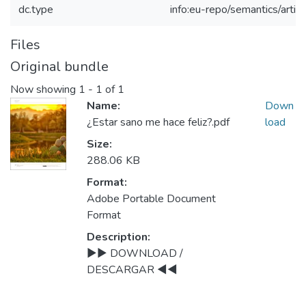
dc.type
info:eu-repo/semantics/articl
Files
Original bundle
Now showing
1 - 1 of 1
Name:
Down
¿Estar sano me hace feliz?.pdf
load
Size:
288.06 KB
Format:
Adobe Portable Document
Format
Description:
►► DOWNLOAD /
DESCARGAR ◄◄