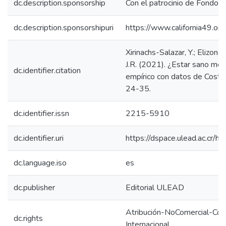
dc.description.sponsorship
Con el patrocinio de Fondo C
dc.description.sponsorshipuri
https://www.california49.org
Xirinachs-Salazar, Y.; Elizond
J.R. (2021). ¿Estar sano me h
dc.identifier.citation
empírico con datos de Costa 
24-35.
dc.identifier.issn
2215-5910
dc.identifier.uri
https://dspace.ulead.ac.cr
dc.language.iso
es
dc.publisher
Editorial ULEAD
Atribución-NoComercial-Comp
dc.rights
Internacional