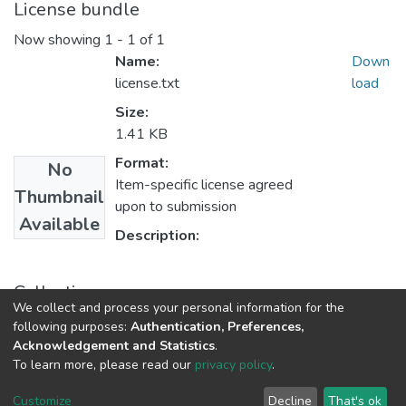
License bundle
Now showing
1 - 1 of 1
Name:
Down
license.txt
load
Size:
1.41 KB
Format:
No
Item-specific license agreed
Thumbnail
upon to submission
Available
Description:
Collections
We collect and process your personal information for the
INVESTIGACIONES
following purposes:
Authentication, Preferences,
Acknowledgement and Statistics
.
To learn more, please read our
privacy policy
.
DSpace software
copyright © 2002-2026
LYRASIS
Cookie
Privacy
End User
Send
Customize
Decline
That's ok