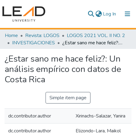
(current)
Log In
Communities & Collections
Home
Revista: LOGOS
LOGOS 2021 VOL. II NO. 2
INVESTIGACIONES
¿Estar sano me hace feliz?: Un análisis empírico con datos de Costa Rica
All of DSpace
¿Estar sano me hace feliz?: Un
Statistics
análisis empírico con datos de
Costa Rica
Simple item page
dc.contributor.author
Xirinachs-Salazar, Yanira
dc.contributor.author
Elizondo-Lara, Maikol