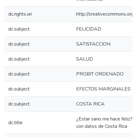
dc.rights.uri
http://creativecommons.org/
dc.subject
FELICIDAD
dc.subject
SATISFACCION
dc.subject
SALUD
dc.subject
PROBIT ORDENADO
dc.subject
EFECTOS MARGINALES
dc.subject
COSTA RICA
¿Estar sano me hace feliz?: U
dc.title
con datos de Costa Rica